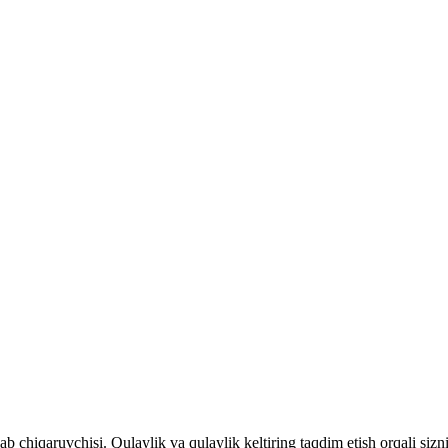
b chiqaruvchisi. Qulaylik va qulaylik keltiring taqdim etish orqali sizn