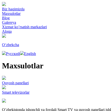
Biz haqimizda
Maxsulotlar
Blog
Galereya
Xizmat ko’rsatish markazlari
Aloqa
Oʻzbekcha
Русский
English
Maxsulotlar
Quyosh panellari
Smart televizorlar
O’zbekistonda ishonchli va foydali Smart TV va quyosh panellari ishla