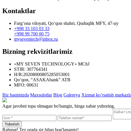
Kontaktlar
Farg‘ona viloyati, Qo‘qon shahri, Quduqlik MFY, 47-uy
+998 33 103 03 33
+998 99 700 00 75
myseventech@inbox.ru
Bizning rekvizitlarimiz
«MY SEVEN TECHNOLOGY» MChJ
STIR: 307764341
H/R:20208000805285053001
Qo‘qon, “ASAKAbank” ATB
MFO: 00631
Biz haqimizda
Maxsulotlar
Blog
Galereya
Xizmat ko’rsatish markazla
Agar javobni topa olmagan bo'lsangiz, bizga xabar yuboring.
Rahmat! Tez orada siz bilan bog'lanamiz!