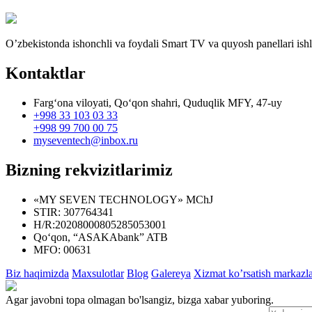
O’zbekistonda ishonchli va foydali Smart TV va quyosh panellari ishla
Kontaktlar
Farg‘ona viloyati, Qo‘qon shahri, Quduqlik MFY, 47-uy
+998 33 103 03 33
+998 99 700 00 75
myseventech@inbox.ru
Bizning rekvizitlarimiz
«MY SEVEN TECHNOLOGY» MChJ
STIR: 307764341
H/R:20208000805285053001
Qo‘qon, “ASAKAbank” ATB
MFO: 00631
Biz haqimizda
Maxsulotlar
Blog
Galereya
Xizmat ko’rsatish markazla
Agar javobni topa olmagan bo'lsangiz, bizga xabar yuboring.