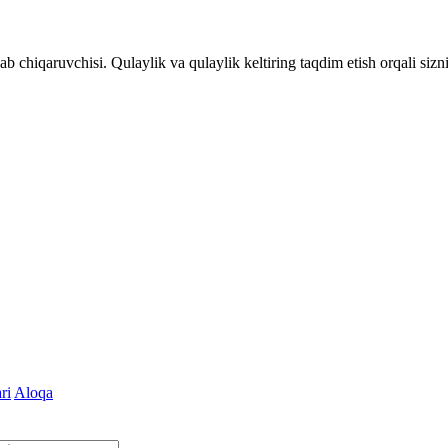
b chiqaruvchisi. Qulaylik va qulaylik keltiring taqdim etish orqali sizn
ri
Aloqa