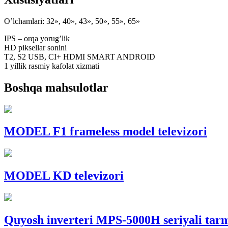
O’lchamlari: 32», 40», 43», 50», 55», 65»
IPS – orqa yorug’lik
HD piksellar sonini
T2, S2 USB, CI+ HDMI SMART ANDROID
1 yillik rasmiy kafolat xizmati
Boshqa mahsulotlar
MODEL F1 frameless model televizori
MODEL KD televizori
Quyosh inverteri MPS-5000H seriyali tar