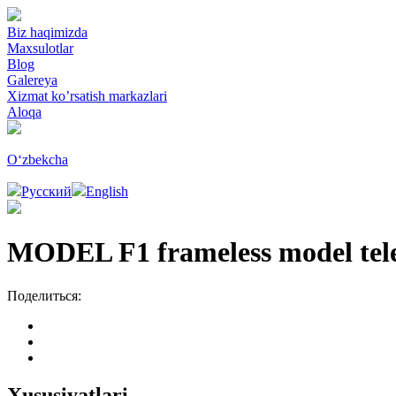
Biz haqimizda
Maxsulotlar
Blog
Galereya
Xizmat ko’rsatish markazlari
Aloqa
Oʻzbekcha
Русский
English
MODEL F1 frameless model tele
Поделиться:
Xususiyatlari