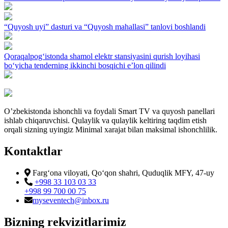
“Quyosh uyi” dasturi va “Quyosh mahallasi” tanlovi boshlandi
Qoraqalpog‘istonda shamol elektr stansiyasini qurish loyihasi
bo‘yicha tenderning ikkinchi bosqichi e’lon qilindi
O’zbekistonda ishonchli va foydali Smart TV va quyosh panellari
ishlab chiqaruvchisi. Qulaylik va qulaylik keltiring taqdim etish
orqali sizning uyingiz Minimal xarajat bilan maksimal ishonchlilik.
Kontaktlar
Farg‘ona viloyati, Qo‘qon shahri, Quduqlik MFY, 47-uy
+998 33 103 03 33
+998 99 700 00 75
myseventech@inbox.ru
Bizning rekvizitlarimiz